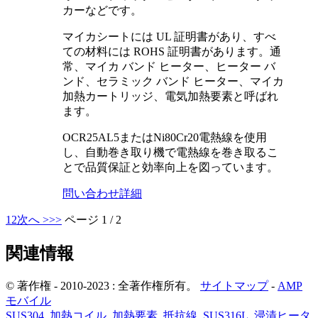
カーなどです。
マイカシートには UL 証明書があり、すべ
ての材料には ROHS 証明書があります。通
常、マイカ バンド ヒーター、ヒーター バ
ンド、セラミック バンド ヒーター、マイカ
加熱カートリッジ、電気加熱要素と呼ばれ
ます。
OCR25AL5またはNi80Cr20電熱線を使用
し、自動巻き取り機で電熱線を巻き取るこ
とで品質保証と効率向上を図っています。
問い合わせ
詳細
1
2
次へ >
>>
ページ 1 / 2
関連情報
© 著作権 - 2010-2023 : 全著作権所有。
サイトマップ
-
AMP
モバイル
SUS304
,
加熱コイル
,
加熱要素
,
抵抗線
,
SUS316L
,
浸漬ヒータ