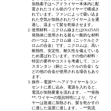
加熱素子はヘアドライヤー本体内に配
置されたコイル状のワイヤーで構成さ
れています。ファンによって吸い込ま
れた空気が加熱されたワイヤー上を通
過し、温まって髪を乾燥させます。
使用材料 – ニクロム線
またはOcr25Al5
発熱体に使用される最も一般的な材料
の一つは、ニクロム線（ニッケルとク
ロムの合金）です。ニクロムは、高い
耐熱性、安定性、耐久性を備えている
ため選ばれています。その他の材料：
特定の要件やコストを考慮して、コン
スタンタン（銅とニッケルの合金）な
どの他の合金が使用される場合もあり
ます。
操作 – 電源**: ヘアドライヤーをコン
セントに差し込み、電源を入れると、
電流が加熱要素を流れます。 – **発熱
**: ワイヤーの抵抗特性により、ワイ
ヤーは急速に加熱され、髪を乾かすの
に適した温度に達します。 – **気流