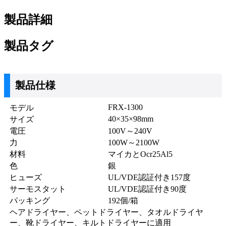
製品詳細
製品タグ
製品仕様
FRX-1300
モデル
40×35×98mm
サイズ
電圧
100V～240V
力
100W～2100W
材料
マイカとOcr25Al5
色
銀
ヒューズ
UL/VDE認証付き157度
サーモスタット
UL/VDE認証付き90度
パッキング
192個/箱
ヘアドライヤー、ペットドライヤー、タオルドライヤ
ー、靴ドライヤー、キルトドライヤーに適用