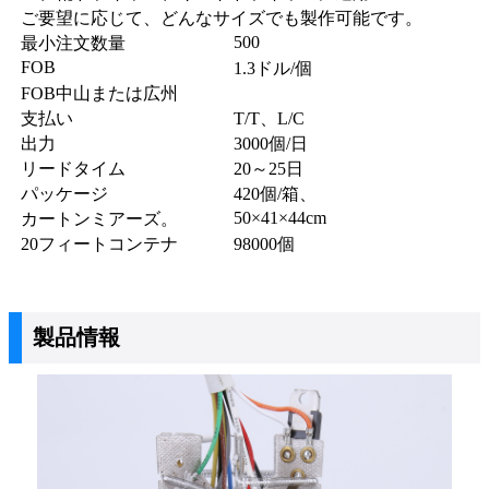
ご要望に応じて、どんなサイズでも製作可能です。
500
最小注文数量
FOB
1.3ドル/個
FOB中山または広州
支払い
T/T、L/C
出力
3000個/日
リードタイム
20～25日
パッケージ
420個/箱、
50×41×44cm
カートンミアーズ。
20フィートコンテナ
98000個
製品情報